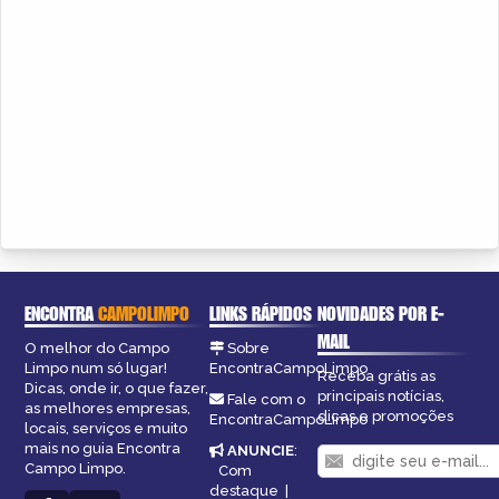
ENCONTRA
CAMPOLIMPO
LINKS RÁPIDOS
NOVIDADES POR E-
MAIL
O melhor do Campo
Sobre
Limpo num só lugar!
EncontraCampoLimpo
Receba grátis as
Dicas, onde ir, o que fazer,
principais notícias,
Fale com o
as melhores empresas,
dicas e promoções
EncontraCampoLimpo
locais, serviços e muito
mais no guia Encontra
ANUNCIE
:
Campo Limpo.
Com
destaque
|