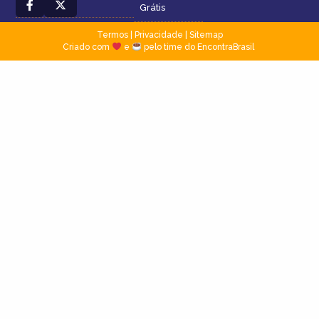
Grátis
Termos
|
Privacidade
|
Sitemap
Criado com
e
pelo time do EncontraBrasil