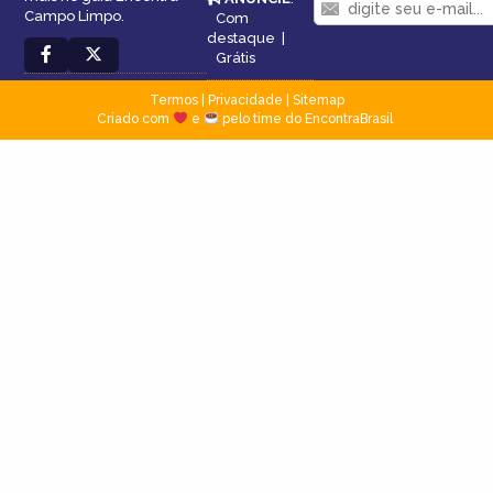
Campo Limpo.
Com
destaque
|
Grátis
Termos
|
Privacidade
|
Sitemap
Criado com
e
pelo time do EncontraBrasil