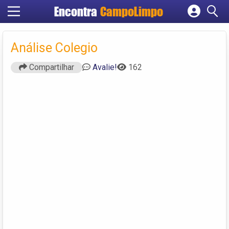
Encontra
CampoLimpo
Cadastrar empresa
Fazer login
Análise Colegio
Criar conta
Compartilhar
Avalie!
162