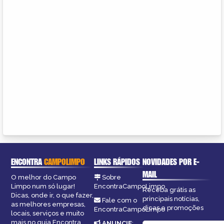
ENCONTRA
CAMPOLIMPO
LINKS RÁPIDOS
NOVIDADES POR E-
MAIL
O melhor do Campo
Sobre
Limpo num só lugar!
EncontraCampoLimpo
Receba grátis as
Dicas, onde ir, o que fazer,
principais notícias,
Fale com o
as melhores empresas,
dicas e promoções
EncontraCampoLimpo
locais, serviços e muito
mais no guia Encontra
ANUNCIE
: