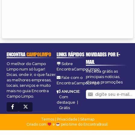
ENCONTRA
CAMPOLIMPO
LINKS RÁPIDOS
NOVIDADES POR E-
MAIL
O melhor do Campo
Sobre
Limpo num só lugar!
EncontraCampoLimpo
Receba grátis as
Dicas, onde ir, o que fazer,
principais notícias,
Fale com o
as melhores empresas,
dicas e promoções
EncontraCampoLimpo
locais, serviços e muito
mais no guia Encontra
ANUNCIE
:
Campo Limpo.
Com
destaque
|
Grátis
Termos
|
Privacidade
|
Sitemap
Criado com
e
pelo time do EncontraBrasil