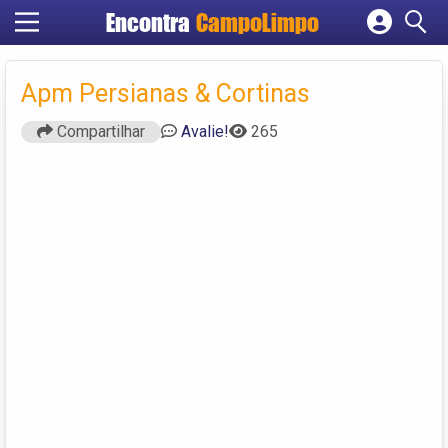
Encontra
CampoLimpo
Cadastrar empresa
Fazer login
Apm Persianas & Cortinas
Criar conta
Compartilhar
Avalie!
265