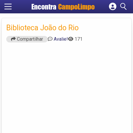
Encontra
CampoLimpo
Cadastrar empresa
Fazer login
Biblioteca João do Rio
Criar conta
Compartilhar
Avalie!
171