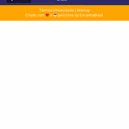
Termos
|
Privacidade
|
Sitemap
Criado com
e
pelo time do EncontraBrasil