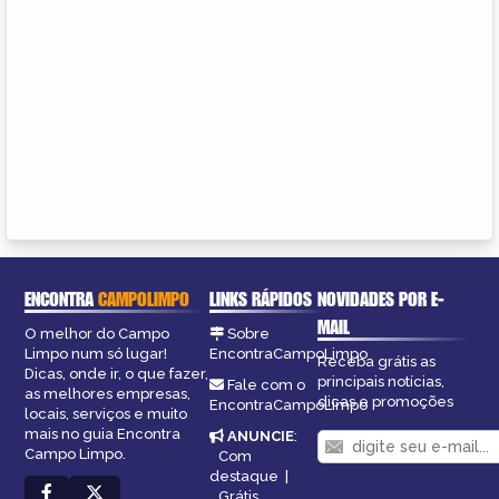
ENCONTRA
CAMPOLIMPO
LINKS RÁPIDOS
NOVIDADES POR E-
MAIL
O melhor do Campo
Sobre
Limpo num só lugar!
EncontraCampoLimpo
Receba grátis as
Dicas, onde ir, o que fazer,
principais notícias,
Fale com o
as melhores empresas,
dicas e promoções
EncontraCampoLimpo
locais, serviços e muito
mais no guia Encontra
ANUNCIE
:
Campo Limpo.
Com
destaque
|
Grátis