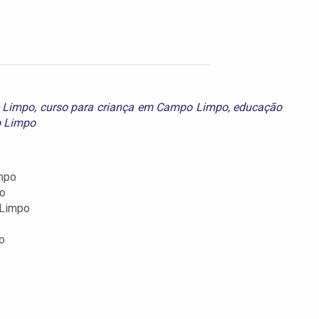
o Limpo
,
curso para criança em Campo Limpo
,
educação
o Limpo
impo
po
 Limpo
o