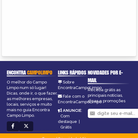
ENCONTRA
CAMPOLIMPO
LINKS RÁPIDOS
NOVIDADES POR E-
MAIL
O melhor do Campo
Sobre
Limpo num só lugar!
EncontraCampoLimpo
Receba grátis as
Dicas, onde ir, o que fazer,
principais notícias,
Fale com o
as melhores empresas,
dicas e promoções
EncontraCampoLimpo
locais, serviços e muito
mais no guia Encontra
ANUNCIE
:
Campo Limpo.
Com
destaque
|
Grátis