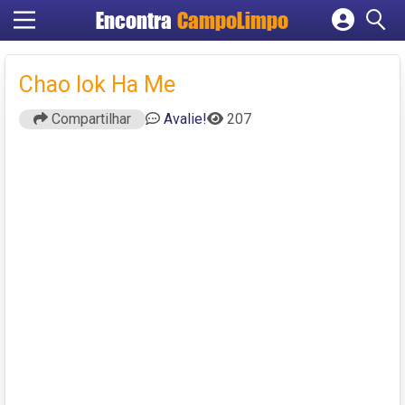
Encontra
CampoLimpo
Cadastrar empresa
Fazer login
Chao Iok Ha Me
Criar conta
Compartilhar
Avalie!
207