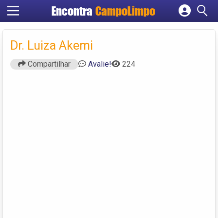
Encontra
CampoLimpo
Cadastrar empresa
Fazer login
Dr. Luiza Akemi
Criar conta
Compartilhar
Avalie!
224