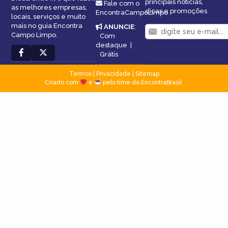
principais notícias,
Fale com o
as melhores empresas,
dicas e promoções
EncontraCampoLimpo
locais, serviços e muito
mais no guia Encontra
ANUNCIE
:
Campo Limpo.
Com
destaque
|
Grátis
Termos
|
Privacidade
|
Sitemap
Criado com
e
pelo time do EncontraBrasil