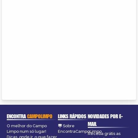
ENCONTRA
CAMPOLIMPO
LINKS RÁPIDOS
NOVIDADES POR E-
MAIL
O melhor do Campo
Sobre
Limpo num só lugar!
EncontraCampoLimpo
Receba grátis as
Dicas, onde ir, o que fazer,