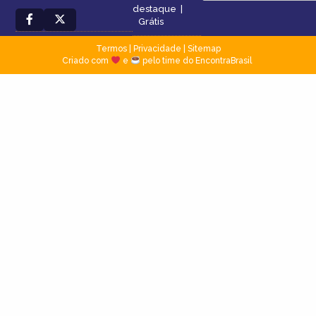
destaque
|
Grátis
Termos
|
Privacidade
|
Sitemap
Criado com
e
pelo time do EncontraBrasil