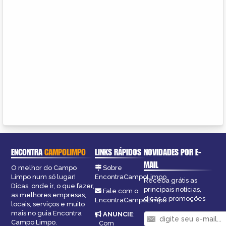
ENCONTRA
CAMPOLIMPO
LINKS RÁPIDOS
NOVIDADES POR E-
MAIL
O melhor do Campo
Sobre
Limpo num só lugar!
EncontraCampoLimpo
Receba grátis as
Dicas, onde ir, o que fazer,
principais notícias,
Fale com o
as melhores empresas,
dicas e promoções
EncontraCampoLimpo
locais, serviços e muito
mais no guia Encontra
ANUNCIE
:
Campo Limpo.
Com