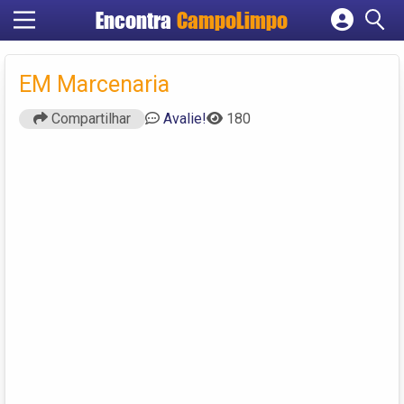
Encontra
CampoLimpo
Cadastrar empresa
Fazer login
EM Marcenaria
Criar conta
Compartilhar
Avalie!
180