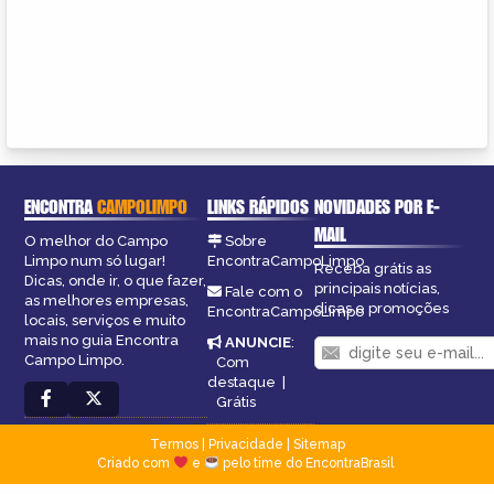
ENCONTRA
CAMPOLIMPO
LINKS RÁPIDOS
NOVIDADES POR E-
MAIL
O melhor do Campo
Sobre
Limpo num só lugar!
EncontraCampoLimpo
Receba grátis as
Dicas, onde ir, o que fazer,
principais notícias,
Fale com o
as melhores empresas,
dicas e promoções
EncontraCampoLimpo
locais, serviços e muito
mais no guia Encontra
ANUNCIE
:
Campo Limpo.
Com
destaque
|
Grátis
Termos
|
Privacidade
|
Sitemap
Criado com
e
pelo time do EncontraBrasil