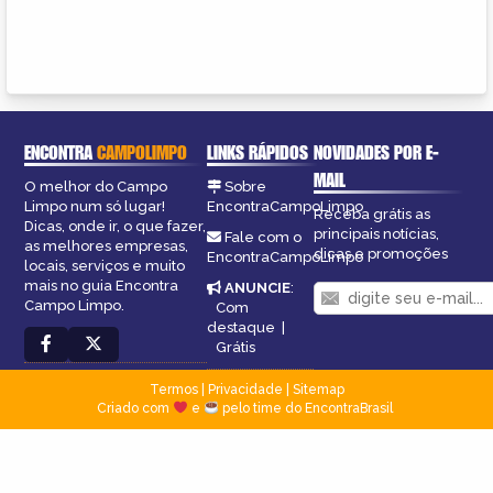
ENCONTRA
CAMPOLIMPO
LINKS RÁPIDOS
NOVIDADES POR E-
MAIL
O melhor do Campo
Sobre
Limpo num só lugar!
EncontraCampoLimpo
Receba grátis as
Dicas, onde ir, o que fazer,
principais notícias,
Fale com o
as melhores empresas,
dicas e promoções
EncontraCampoLimpo
locais, serviços e muito
mais no guia Encontra
ANUNCIE
:
Campo Limpo.
Com
destaque
|
Grátis
Termos
|
Privacidade
|
Sitemap
Criado com
e
pelo time do EncontraBrasil