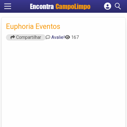
Encontra
CampoLimpo
Cadastrar empresa
Fazer login
Euphoria Eventos
Criar conta
Compartilhar
Avalie!
167