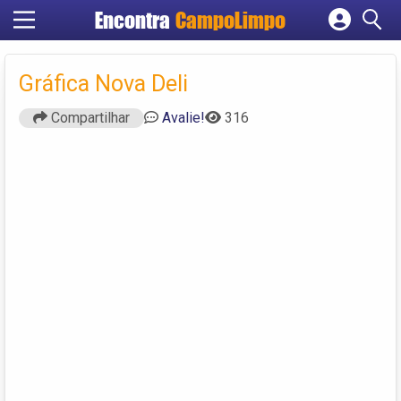
Encontra
CampoLimpo
Cadastrar empresa
Fazer login
Gráfica Nova Deli
Criar conta
Compartilhar
Avalie!
316