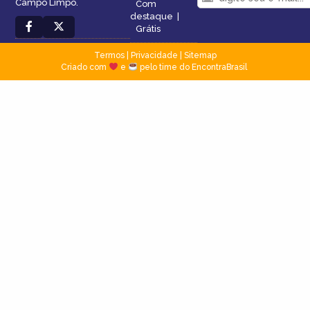
Campo Limpo.
Com
destaque
|
Grátis
Termos
|
Privacidade
|
Sitemap
Criado com
e
pelo time do EncontraBrasil