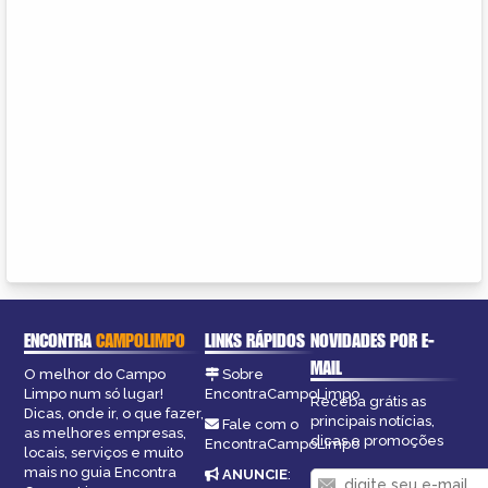
ENCONTRA
CAMPOLIMPO
LINKS RÁPIDOS
NOVIDADES POR E-
MAIL
O melhor do Campo
Sobre
Limpo num só lugar!
EncontraCampoLimpo
Receba grátis as
Dicas, onde ir, o que fazer,
principais notícias,
Fale com o
as melhores empresas,
dicas e promoções
EncontraCampoLimpo
locais, serviços e muito
mais no guia Encontra
ANUNCIE
: