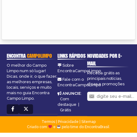
ENCONTRA
CAMPOLIMPO
LINKS RÁPIDOS
NOVIDADES POR E-
MAIL
O melhor do Campo
Sobre
Limpo num só lugar!
EncontraCampoLimpo
Receba grátis as
Dicas, onde ir, o que fazer,
principais notícias,
Fale com o
as melhores empresas,
dicas e promoções
EncontraCampoLimpo
locais, serviços e muito
mais no guia Encontra
ANUNCIE
:
Campo Limpo.
Com
destaque
|
Grátis
Termos
|
Privacidade
|
Sitemap
Criado com
e
pelo time do EncontraBrasil