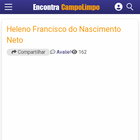
Encontra
CampoLimpo
Cadastrar empresa
Fazer login
Heleno Francisco do Nascimento
Criar conta
Neto
Compartilhar
Avalie!
162