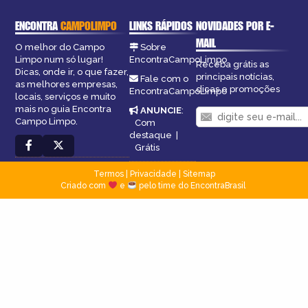
ENCONTRA
CAMPOLIMPO
LINKS RÁPIDOS
NOVIDADES POR E-
MAIL
O melhor do Campo
Sobre
Limpo num só lugar!
EncontraCampoLimpo
Receba grátis as
Dicas, onde ir, o que fazer,
principais notícias,
Fale com o
as melhores empresas,
dicas e promoções
EncontraCampoLimpo
locais, serviços e muito
mais no guia Encontra
ANUNCIE
:
Campo Limpo.
Com
destaque
|
Grátis
Termos
|
Privacidade
|
Sitemap
Criado com
e
pelo time do EncontraBrasil