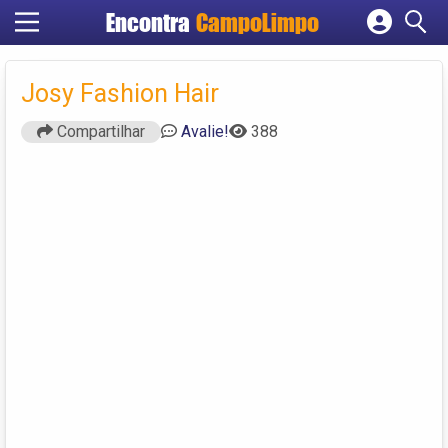
Encontra
CampoLimpo
Cadastrar empresa
Fazer login
Josy Fashion Hair
Criar conta
Compartilhar
Avalie!
388