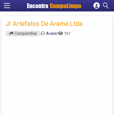
Encontra
CampoLimpo
Cadastrar empresa
Fazer login
Jr Artefatos De Arame Ltda
Criar conta
Compartilhar
Avalie!
161