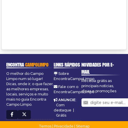
ENCONTRA
CAMPOLIMPO
LINKS RÁPIDOS
NOVIDADES POR E-
MAIL
O melhor do Campo
Sobre
Limpo num só lugar!
EncontraCampoLimpo
Receba grátis as
Dicas, onde ir, o que fazer,
principais notícias,
Fale com o
as melhores empresas,
dicas e promoções
EncontraCampoLimpo
locais, serviços e muito
mais no guia Encontra
ANUNCIE
:
Campo Limpo.
Com
destaque
|
Grátis
Termos
|
Privacidade
|
Sitemap