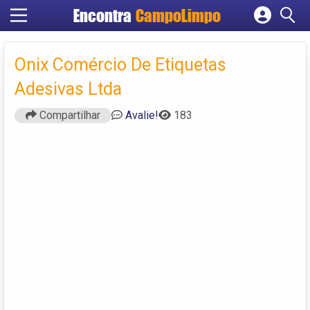
Encontra
CampoLimpo
Cadastrar empresa
Fazer login
Onix Comércio De Etiquetas
Criar conta
Adesivas Ltda
Compartilhar
Avalie!
183