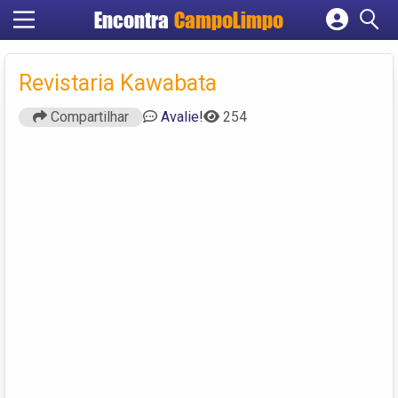
Encontra
CampoLimpo
Cadastrar empresa
Fazer login
Revistaria Kawabata
Criar conta
Compartilhar
Avalie!
254