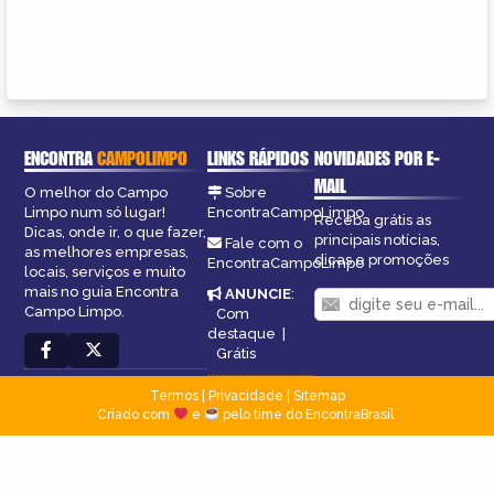
ENCONTRA
CAMPOLIMPO
LINKS RÁPIDOS
NOVIDADES POR E-
MAIL
O melhor do Campo
Sobre
Limpo num só lugar!
EncontraCampoLimpo
Receba grátis as
Dicas, onde ir, o que fazer,
principais notícias,
Fale com o
as melhores empresas,
dicas e promoções
EncontraCampoLimpo
locais, serviços e muito
mais no guia Encontra
ANUNCIE
:
Campo Limpo.
Com
destaque
|
Grátis
Termos
|
Privacidade
|
Sitemap
Criado com
e
pelo time do EncontraBrasil