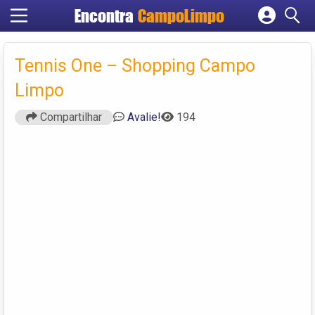
Encontra
CampoLimpo
Cadastrar empresa
Fazer login
Tennis One – Shopping Campo
Criar conta
Limpo
Compartilhar
Avalie!
194