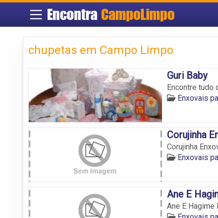
Encontra
CampoLimpo
chupetas em Campo Limpo
Guri Baby
Encontre tudo
Enxovais p
Corujinha E
Corujinha Enxo
Enxovais p
Ane E Hagi
Ane E Hagime
Enxovais p