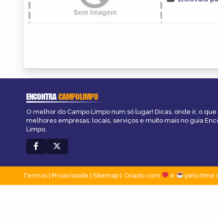
ENCONTRA
CAMPOLIMPO
O melhor do Campo Limpo num só lugar! Dicas, onde ir, o que 
melhores empresas, locais, serviços e muito mais no guia En
Limpo.
Termos
|
Privacidade
|
Sitemap
Criado com
e
pelo time 