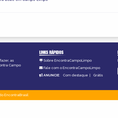
LINKS RÁPIDOS
fazer, as
Sobre EncontraCampoLimpo
contra Campo
Fale com o EncontraCampoLimpo
ANUNCIE
:
Com destaque
|
Grátis
do EncontraBrasil