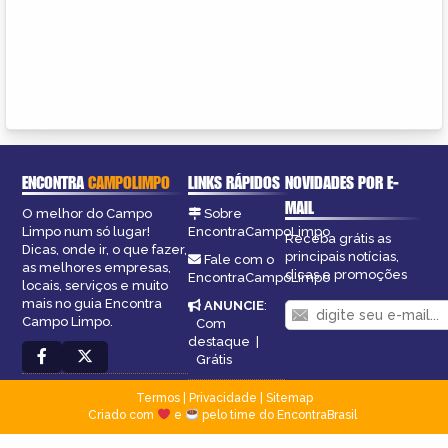
ENCONTRA
CAMPOLIMPO
LINKS RÁPIDOS
NOVIDADES POR E-
MAIL
O melhor do Campo
Sobre
Limpo num só lugar!
EncontraCampoLimpo
Receba grátis as
Dicas, onde ir, o que fazer,
principais notícias,
Fale com o
as melhores empresas,
dicas e promoções
EncontraCampoLimpo
locais, serviços e muito
mais no guia Encontra
ANUNCIE
:
Campo Limpo.
Com
destaque
|
Grátis
Termos
|
Privacidade
|
Sitemap
Criado com
e
pelo time do EncontraBrasil