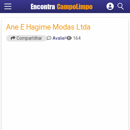
Encontra
CampoLimpo
Cadastrar empresa
Fazer login
Ane E Hagime Modas Ltda
Criar conta
Compartilhar
Avalie!
164