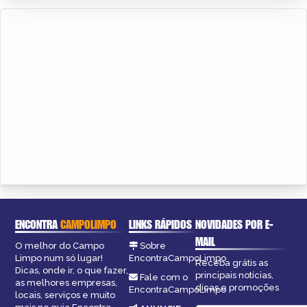
ENCONTRA
CAMPOLIMPO
LINKS RÁPIDOS
NOVIDADES POR E-
MAIL
O melhor do Campo
Sobre
Limpo num só lugar!
EncontraCampoLimpo
Receba grátis as
Dicas, onde ir, o que fazer,
principais notícias,
Fale com o
as melhores empresas,
dicas e promoções
EncontraCampoLimpo
locais, serviços e muito