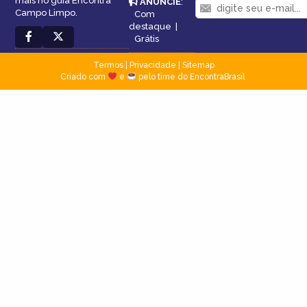
mais no guia Encontra
ANUNCIE
:
Campo Limpo.
Com
destaque
|
Grátis
Termos
|
Privacidade
|
Sitemap
Criado com
e
pelo time do EncontraBrasil