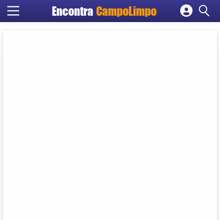
Encontra
CampoLimpo
Cadastrar empresa
Fazer login
Criar conta