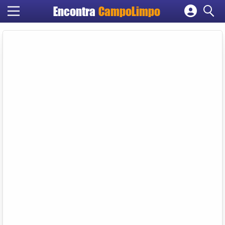
Encontra
CampoLimpo
Cadastrar empresa
Fazer login
Criar conta