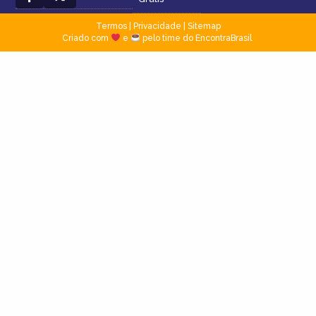
Termos
|
Privacidade
|
Sitemap
Criado com
e
pelo time do EncontraBrasil