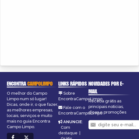
ENCONTRA
CAMPOLIMPO
LINKS RÁPIDOS
NOVIDADES POR E-
MAIL
O melhor do Campo
Sobre
Limpo num só lugar!
EncontraCampoLimpo
Receba grátis as
Dicas, onde ir, o que fazer,
principais notícias,
Fale com o
as melhores empresas,
dicas e promoções
EncontraCampoLimpo
locais, serviços e muito
mais no guia Encontra
ANUNCIE
:
Campo Limpo.
Com
destaque
|
Grátis