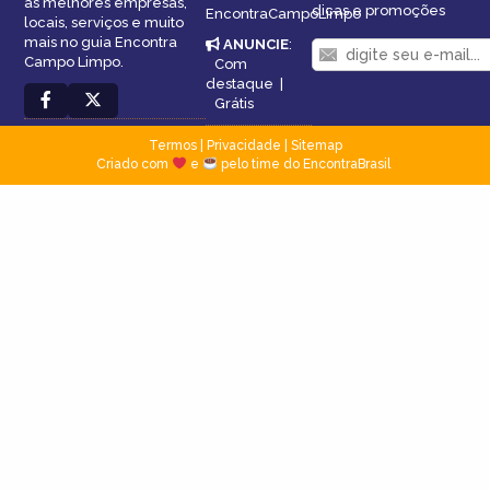
as melhores empresas,
dicas e promoções
EncontraCampoLimpo
locais, serviços e muito
mais no guia Encontra
ANUNCIE
:
Campo Limpo.
Com
destaque
|
Grátis
Termos
|
Privacidade
|
Sitemap
Criado com
e
pelo time do EncontraBrasil