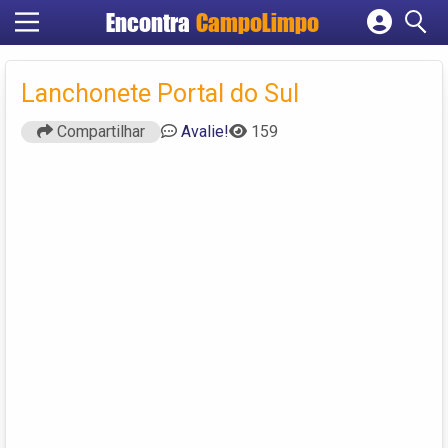
Encontra
CampoLimpo
Cadastrar empresa
Fazer login
Lanchonete Portal do Sul
Criar conta
Compartilhar
Avalie!
159