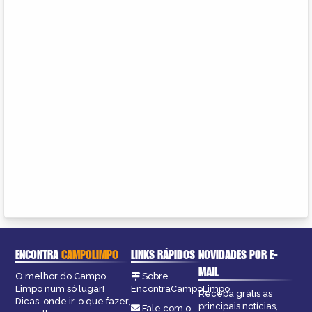
ENCONTRA
CAMPOLIMPO
LINKS RÁPIDOS
NOVIDADES POR E-
MAIL
O melhor do Campo
Sobre
Limpo num só lugar!
EncontraCampoLimpo
Receba grátis as
Dicas, onde ir, o que fazer,
principais notícias,
Fale com o