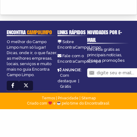
ENCONTRA
CAMPOLIMPO
LINKS RÁPIDOS
NOVIDADES POR E-
MAIL
O melhor do Campo
Sobre
Limpo num só lugar!
EncontraCampoLimpo
Receba grátis as
Dicas, onde ir, o que fazer,
principais notícias,
Fale com o
as melhores empresas,
dicas e promoções
EncontraCampoLimpo
locais, serviços e muito
mais no guia Encontra
ANUNCIE
:
Campo Limpo.
Com
destaque
|
Grátis
Termos
|
Privacidade
|
Sitemap
Criado com
e
pelo time do EncontraBrasil