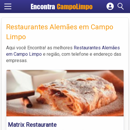
Encontra
CampoLimpo
Cadastrar empresa
Fazer login
Restaurantes Alemães em Campo
Criar conta
Limpo
Aqui você Encontra! as melhores
Restaurantes Alemães
em Campo Limpo
e região, com telefone e endereço das
empresas.
Matrix Restaurante