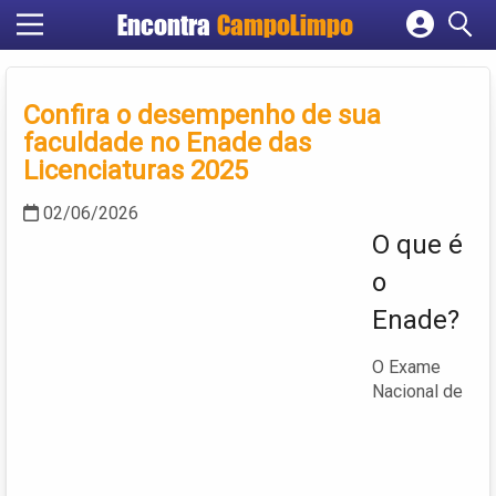
Encontra
CampoLimpo
Cadastrar empresa
Fazer login
Confira o desempenho de sua
Criar conta
faculdade no Enade das
Licenciaturas 2025
02/06/2026
O que é
o
Enade?
O Exame
Nacional de