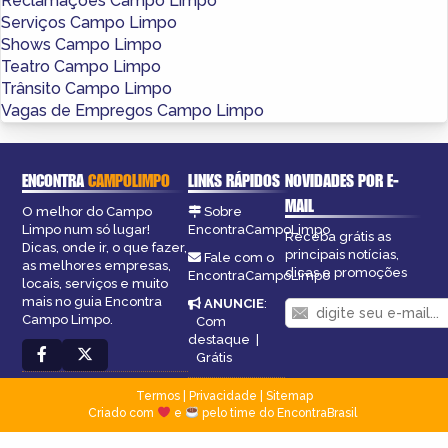
Reclamações Campo Limpo
Serviços Campo Limpo
Shows Campo Limpo
Teatro Campo Limpo
Trânsito Campo Limpo
Vagas de Empregos Campo Limpo
ENCONTRA
CAMPOLIMPO
LINKS RÁPIDOS
NOVIDADES POR E-
MAIL
O melhor do Campo
Sobre
Limpo num só lugar!
EncontraCampoLimpo
Receba grátis as
Dicas, onde ir, o que fazer,
principais notícias,
Fale com o
as melhores empresas,
dicas e promoções
EncontraCampoLimpo
locais, serviços e muito
mais no guia Encontra
ANUNCIE
:
Campo Limpo.
Com
destaque
|
Grátis
Termos
|
Privacidade
|
Sitemap
Criado com
e
pelo time do EncontraBrasil