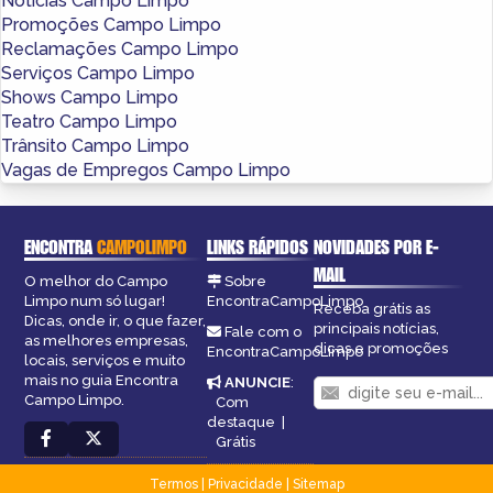
Notícias Campo Limpo
Promoções Campo Limpo
Reclamações Campo Limpo
Serviços Campo Limpo
Shows Campo Limpo
Teatro Campo Limpo
Trânsito Campo Limpo
Vagas de Empregos Campo Limpo
ENCONTRA
CAMPOLIMPO
LINKS RÁPIDOS
NOVIDADES POR E-
MAIL
O melhor do Campo
Sobre
Limpo num só lugar!
EncontraCampoLimpo
Receba grátis as
Dicas, onde ir, o que fazer,
principais notícias,
Fale com o
as melhores empresas,
dicas e promoções
EncontraCampoLimpo
locais, serviços e muito
mais no guia Encontra
ANUNCIE
:
Campo Limpo.
Com
destaque
|
Grátis
Termos
|
Privacidade
|
Sitemap