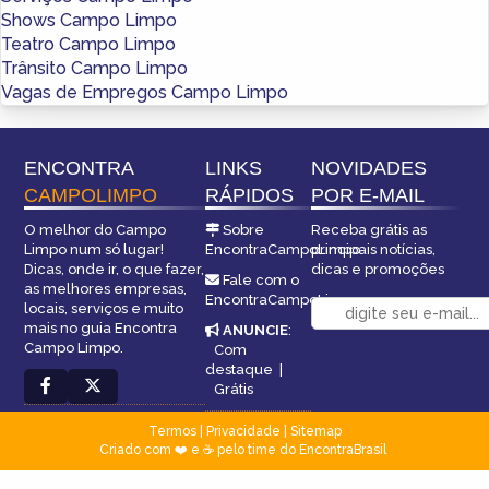
Shows Campo Limpo
Teatro Campo Limpo
Trânsito Campo Limpo
Vagas de Empregos Campo Limpo
ENCONTRA
LINKS
NOVIDADES
CAMPOLIMPO
RÁPIDOS
POR E-MAIL
O melhor do Campo
Sobre
Receba grátis as
Limpo num só lugar!
EncontraCampoLimpo
principais notícias,
Dicas, onde ir, o que fazer,
dicas e promoções
Fale com o
as melhores empresas,
EncontraCampoLimpo
locais, serviços e muito
mais no guia Encontra
ANUNCIE
:
Campo Limpo.
Com
destaque
|
Grátis
Termos
|
Privacidade
|
Sitemap
Criado com ❤️ e ☕ pelo time do EncontraBrasil