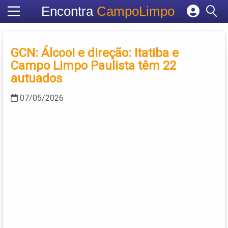
Encontra
CampoLimpo
Cadastrar empresa
Fazer login
GCN: ÁlcooI e direção: Itatiba e
Criar conta
Campo Limpo Paulista têm 22
autuados
07/05/2026