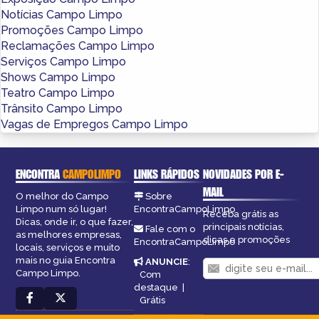
Notícias Campo Limpo
Promoções Campo Limpo
Reclamações Campo Limpo
Serviços Campo Limpo
Shows Campo Limpo
Teatro Campo Limpo
Trânsito Campo Limpo
Vagas de Empregos Campo Limpo
ENCONTRA
CAMPOLIMPO
LINKS RÁPIDOS
NOVIDADES POR E-
MAIL
O melhor do Campo
Sobre
Limpo num só lugar!
EncontraCampoLimpo
Receba grátis as
Dicas, onde ir, o que fazer,
principais notícias,
Fale com o
as melhores empresas,
dicas e promoções
EncontraCampoLimpo
locais, serviços e muito
mais no guia Encontra
ANUNCIE
:
Campo Limpo.
Com
destaque
|
Grátis