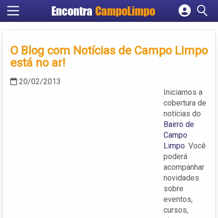
Encontra
CampoLimpo
Cadastrar empresa
Fazer login
O Blog com Notícias de Campo Limpo
Criar conta
está no ar!
20/02/2013
Iniciamos a
cobertura de
notícias do
Bairro de
Campo
Limpo
. Você
poderá
acompanhar
novidades
sobre
eventos,
cursos,