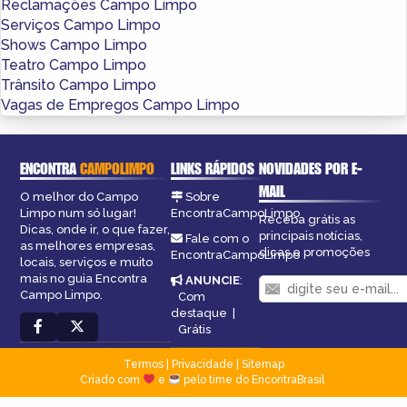
Reclamações Campo Limpo
Serviços Campo Limpo
Shows Campo Limpo
Teatro Campo Limpo
Trânsito Campo Limpo
Vagas de Empregos Campo Limpo
ENCONTRA
CAMPOLIMPO
LINKS RÁPIDOS
NOVIDADES POR E-
MAIL
O melhor do Campo
Sobre
Limpo num só lugar!
EncontraCampoLimpo
Receba grátis as
Dicas, onde ir, o que fazer,
principais notícias,
Fale com o
as melhores empresas,
dicas e promoções
EncontraCampoLimpo
locais, serviços e muito
mais no guia Encontra
ANUNCIE
:
Campo Limpo.
Com
destaque
|
Grátis
Termos
|
Privacidade
|
Sitemap
Criado com
e
pelo time do EncontraBrasil