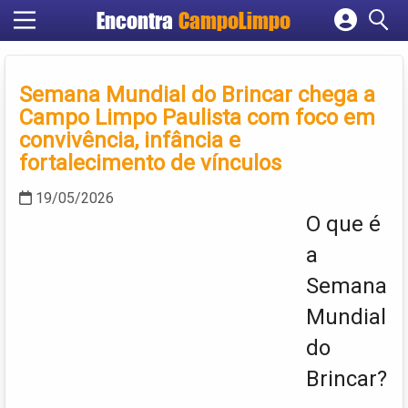
Encontra
CampoLimpo
Cadastrar empresa
Fazer login
Semana Mundial do Brincar chega a
Criar conta
Campo Limpo Paulista com foco em
convivência, infância e
fortalecimento de vínculos
19/05/2026
O que é
a
Semana
Mundial
do
Brincar?