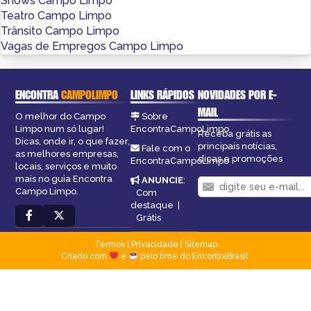
Shows Campo Limpo
Teatro Campo Limpo
Trânsito Campo Limpo
Vagas de Empregos Campo Limpo
ENCONTRA
CAMPOLIMPO
LINKS RÁPIDOS
NOVIDADES POR E-
MAIL
O melhor do Campo
Sobre
Limpo num só lugar!
EncontraCampoLimpo
Receba grátis as
Dicas, onde ir, o que fazer,
principais notícias,
Fale com o
as melhores empresas,
dicas e promoções
EncontraCampoLimpo
locais, serviços e muito
mais no guia Encontra
ANUNCIE
:
Campo Limpo.
Com
destaque
|
Grátis
Termos
|
Privacidade
|
Sitemap
Criado com
e
pelo time do EncontraBrasil