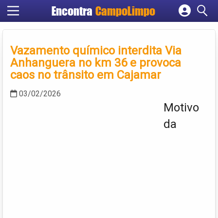
Encontra
CampoLimpo
Cadastrar empresa
Fazer login
Vazamento químico interdita Via
Criar conta
Anhanguera no km 36 e provoca
caos no trânsito em Cajamar
03/02/2026
Motivo
da